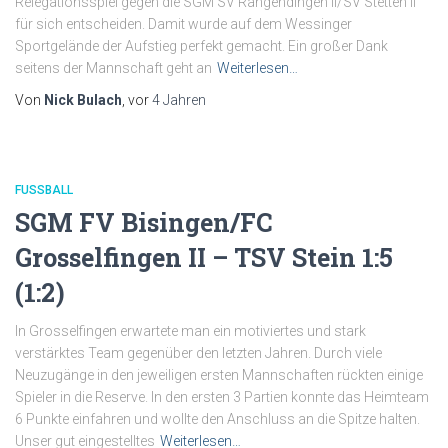
Relegationsspiel gegen die SGM SV Rangendingen II/SV Stetten II
für sich entscheiden. Damit wurde auf dem Wessinger
Sportgelände der Aufstieg perfekt gemacht. Ein großer Dank
seitens der Mannschaft geht an
Weiterlesen…
Von
Nick Bulach
, vor
4 Jahren
FUSSBALL
SGM FV Bisingen/FC
Grosselfingen II – TSV Stein 1:5
(1:2)
In Grosselfingen erwartete man ein motiviertes und stark
verstärktes Team gegenüber den letzten Jahren. Durch viele
Neuzugänge in den jeweiligen ersten Mannschaften rückten einige
Spieler in die Reserve. In den ersten 3 Partien konnte das Heimteam
6 Punkte einfahren und wollte den Anschluss an die Spitze halten.
Unser gut eingestelltes
Weiterlesen…