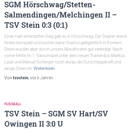
SGM Hörschwag/Stetten-
Salmendingen/Melchingen II –
TSV Stein 0:3 (0:1)
Einen hart erkämpften Sieg gab es in Hörschwag. Der Gegner stand
hinten kompakt und suchte seine Chance gelegentlich in Kontern.
Diese wurden aber durch unsere Abwehrreihe gut verteidigt. Nach
vorne fehlte im 1. Saisonspiel unter dem neuen Trainerduo Markus
Laub und Manuel Schlinger noch etwas die Durschlagskraft und
einige Chancen
Weiterlesen…
Von
tsvstein
, vor
6 Jahren
FUSSBALL
TSV Stein – SGM SV Hart/SV
Owingen II 3:0 U