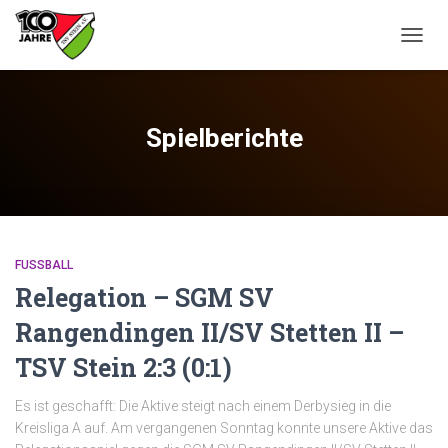
NAVIG
UMSC
Spielberichte
FUSSBALL
Relegation – SGM SV
Rangendingen II/SV Stetten II –
TSV Stein 2:3 (0:1)
Es ist geschafft: Die Aktive steigt nach einem Derbysieg in die
Kreisliga A auf. Am vergangenen Sonntag konnte unsere Aktive das