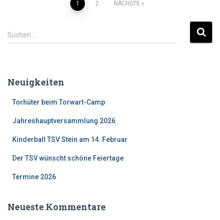
Beitragsnavigation
1
2
NÄCHSTE
S
Suchen …
u
c
h
e
Neuigkeiten
n
n
Torhüter beim Torwart-Camp
a
c
Jahreshauptversammlung 2026
h
:
Kinderball TSV Stein am 14. Februar
Der TSV wünscht schöne Feiertage
Termine 2026
Neueste Kommentare