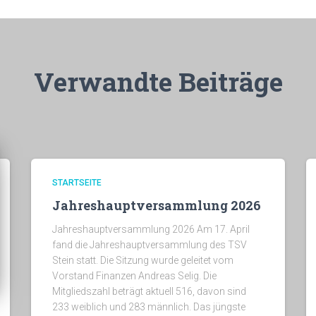
Verwandte Beiträge
STARTSEITE
Jahreshauptversammlung 2026
Jahreshauptversammlung 2026 Am 17. April
fand die Jahreshauptversammlung des TSV
Stein statt. Die Sitzung wurde geleitet vom
Vorstand Finanzen Andreas Selig. Die
Mitgliedszahl beträgt aktuell 516, davon sind
233 weiblich und 283 männlich. Das jüngste