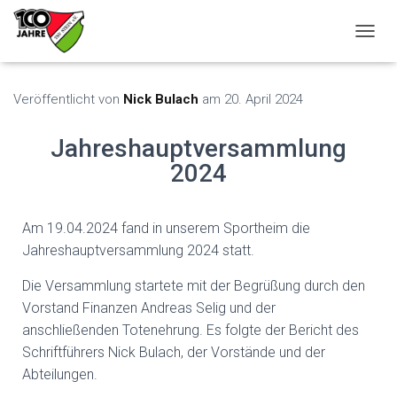
N
A
V
I
Veröffentlicht von
Nick Bulach
am
20. April 2024
G
A
Jahreshauptversammlung
T
I
2024
O
N
U
Am 19.04.2024 fand in unserem Sportheim die
M
S
Jahreshauptversammlung 2024 statt.
C
H
Die Versammlung startete mit der Begrüßung durch den
A
Vorstand Finanzen Andreas Selig und der
L
anschließenden Totenehrung. Es folgte der Bericht des
T
E
Schriftführers Nick Bulach, der Vorstände und der
N
Abteilungen.