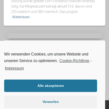
Sitzung wurde geleitet vom Vorstand Finanzen Andreas
Selig. Die Mitgliedszahl beträgt aktuell 516, davon sind
233 weiblich und 283 männlich. Das jüngste
Weiterlesen…
STARTSEITE
Kinderball TSV Stein am 14. Februar
Wir verwenden Cookies, um unsere Website und
unseren Service zu optimieren.
Cookie-Richtlinie
-
Kinderball TSV Stein am 14. Februar Am Samstag, 14.
Impressum
Februar ab 14 Uhr – Der TSV Stein lädt herzlich zum
jährlichen Kinderball ein! Freut euch auf ein buntes und
abwechslungsreiches Programm: Unsere Tanzgruppen
begeistern mit
Weiterlesen…
Alle akzeptieren
Verwerfen