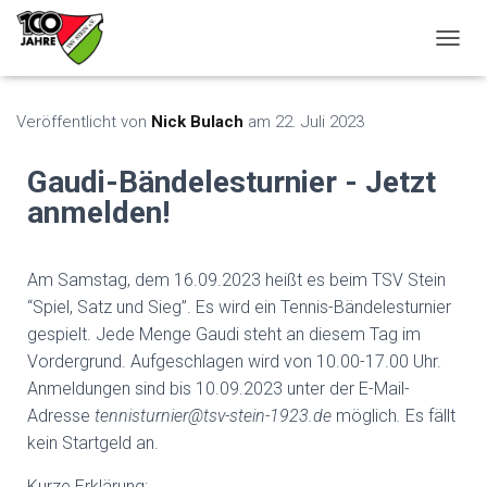
N
A
V
I
Veröffentlicht von
Nick Bulach
am
22. Juli 2023
G
A
Gaudi-Bändelesturnier - Jetzt
T
I
anmelden!
O
N
U
Am Samstag, dem 16.09.2023 heißt es beim TSV Stein
M
S
“Spiel, Satz und Sieg”. Es wird ein Tennis-Bändelesturnier
C
gespielt. Jede Menge Gaudi steht an diesem Tag im
H
Vordergrund. Aufgeschlagen wird von 10.00-17.00 Uhr.
A
L
Anmeldungen sind bis 10.09.2023 unter der E-Mail-
T
Adresse
tennisturnier@tsv-stein-1923.de
möglich
.
Es fällt
E
kein Startgeld an.
N
Kurze Erklärung: