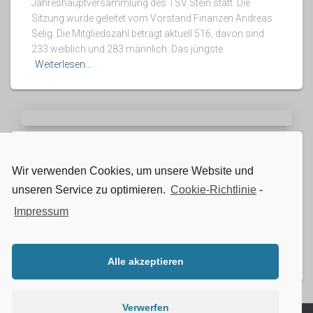
Jahreshauptversammlung des TSV Stein statt. Die
Sitzung wurde geleitet vom Vorstand Finanzen Andreas
Selig. Die Mitgliedszahl beträgt aktuell 516, davon sind
233 weiblich und 283 männlich. Das jüngste
Weiterlesen…
STARTSEITE
Kinderball TSV Stein am 14. Februar
Wir verwenden Cookies, um unsere Website und
unseren Service zu optimieren.
Cookie-Richtlinie
-
Kinderball TSV Stein am 14. Februar Am Samstag, 14.
Impressum
Februar ab 14 Uhr – Der TSV Stein lädt herzlich zum
jährlichen Kinderball ein! Freut euch auf ein buntes und
abwechslungsreiches Programm: Unsere Tanzgruppen
begeistern mit
Weiterlesen…
Alle akzeptieren
Verwerfen