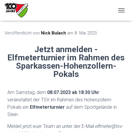
N
A
V
I
Veröffentlicht von
Nick Bulach
am
8. Mai 2023
G
A
Jetzt anmelden -
T
I
Elfmeterturnier im Rahmen des
O
Sparkassen-Hohenzollern-
N
U
Pokals
M
S
C
Am Samstag, dem
08.07.2023 ab 18:30 Uhr
H
A
veranstaltet der TSV im Rahmen des Hohenzollern-
L
Pokals ein
Elfmeterturnier
auf dem Sportgelände in
T
Stein.
E
N
Meldet jetzt euer Team an unter der E-Mail
elfmeter@tsv-