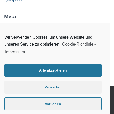
Startseite
Meta
Anmelden
Eintrags-Feed
Wir verwenden Cookies, um unsere Website und
unseren Service zu optimieren.
Cookie-Richtlinie
-
Kommentar-Feed
Impressum
WordPress.org
Alle akzeptieren
Verwerfen
VEREIN
GYMNASTIK
JUGEND
ALTE HERREN
Vorlieben
Hestia | Entwickelt von
ThemeIsle